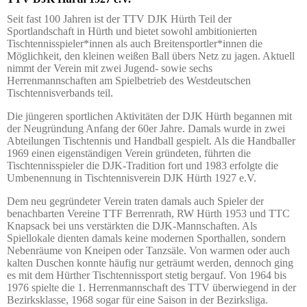
Seit fast 100 Jahren ist der TTV DJK Hürth Teil der
Sportlandschaft in Hürth und bietet sowohl ambitionierten
Tischtennisspieler*innen als auch Breitensportler*innen die
Möglichkeit, den kleinen weißen Ball übers Netz zu jagen. Aktuell
nimmt der Verein mit zwei Jugend- sowie sechs
Herrenmannschaften am Spielbetrieb des Westdeutschen
Tischtennisverbands teil.
Die jüngeren sportlichen Aktivitäten der DJK Hürth begannen mit
der Neugründung Anfang der 60er Jahre. Damals wurde in zwei
Abteilungen Tischtennis und Handball gespielt. Als die Handballer
1969 einen eigenständigen Verein gründeten, führten die
Tischtennisspieler die DJK-Tradition fort und 1983 erfolgte die
Umbenennung in Tischtennisverein DJK Hürth 1927 e.V.
Dem neu gegründeter Verein traten damals auch Spieler der
benachbarten Vereine TTF Berrenrath, RW Hürth 1953 und TTC
Knapsack bei uns verstärkten die DJK-Mannschaften. Als
Spiellokale dienten damals keine modernen Sporthallen, sondern
Nebenräume von Kneipen oder Tanzsäle. Von warmen oder auch
kalten Duschen konnte häufig nur geträumt werden, dennoch ging
es mit dem Hürther Tischtennissport stetig bergauf. Von 1964 bis
1976 spielte die 1. Herrenmannschaft des TTV überwiegend in der
Bezirksklasse, 1968 sogar für eine Saison in der Bezirksliga.